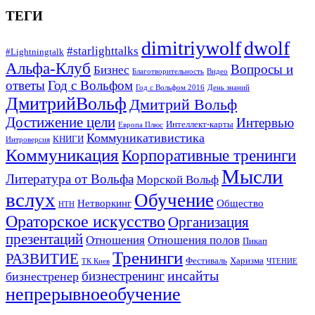
ТЕГИ
dimitriywolf
dwolf
#starlighttalks
#Lightningtalk
Альфа-Клуб
Вопросы и
Бизнес
Благотворительность
Видео
ответы
Год с Вольфом
Год с Вольфом 2016
День знаний
ДмитрийВольф
Дмитрий Вольф
Достижение цели
Интервью
Интеллект-карты
Европа Плюс
Коммуникативистика
КНИГИ
Интроверсия
Коммуникация
Корпоративные тренинги
Мысли
Литература от Вольфа
Морской Вольф
вслух
Обучение
Нетворкинг
Общество
НТН
Ораторское искусство
Организация
презентаций
Отношения
Отношения полов
Пикап
Тренинги
РАЗВИТИЕ
Фестиваль
Харизма
ТК Киев
ЧТЕНИЕ
инсайты
бизнестренинг
бизнестренер
непрерывноеобучение