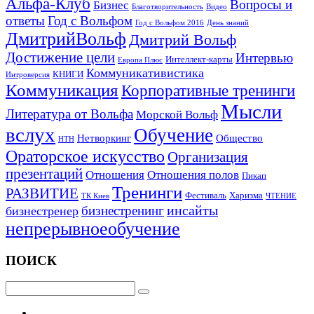
Альфа-Клуб
Вопросы и
Бизнес
Благотворительность
Видео
ответы
Год с Вольфом
Год с Вольфом 2016
День знаний
ДмитрийВольф
Дмитрий Вольф
Достижение цели
Интервью
Интеллект-карты
Европа Плюс
Коммуникативистика
КНИГИ
Интроверсия
Коммуникация
Корпоративные тренинги
Мысли
Литература от Вольфа
Морской Вольф
вслух
Обучение
Нетворкинг
Общество
НТН
Ораторское искусство
Организация
презентаций
Отношения
Отношения полов
Пикап
Тренинги
РАЗВИТИЕ
Фестиваль
Харизма
ТК Киев
ЧТЕНИЕ
инсайты
бизнестренинг
бизнестренер
непрерывноеобучение
ПОИСК