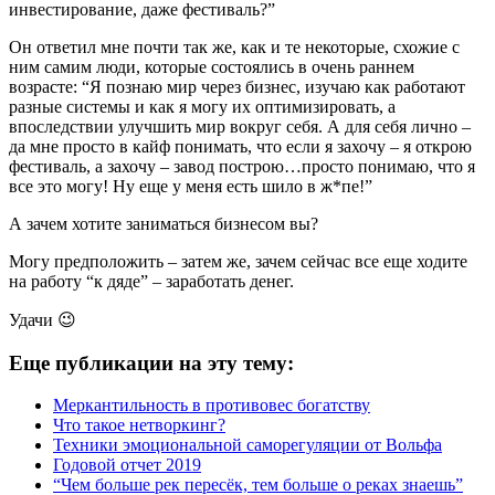
инвестирование, даже фестиваль?”
Он ответил мне почти так же, как и те некоторые, схожие с
ним самим люди, которые состоялись в очень раннем
возрасте: “Я познаю мир через бизнес, изучаю как работают
разные системы и как я могу их оптимизировать, а
впоследствии улучшить мир вокруг себя. А для себя лично –
да мне просто в кайф понимать, что если я захочу – я открою
фестиваль, а захочу – завод построю…просто понимаю, что я
все это могу! Ну еще у меня есть шило в ж*пе!”
А зачем хотите заниматься бизнесом вы?
Могу предположить – затем же, зачем сейчас все еще ходите
на работу “к дяде” – заработать денег.
Удачи 😉
Еще публикации на эту тему:
Меркантильность в противовес богатству
Что такое нетворкинг?
Техники эмоциональной саморегуляции от Вольфа
Годовой отчет 2019
“Чем больше рек пересёк, тем больше о реках знаешь”