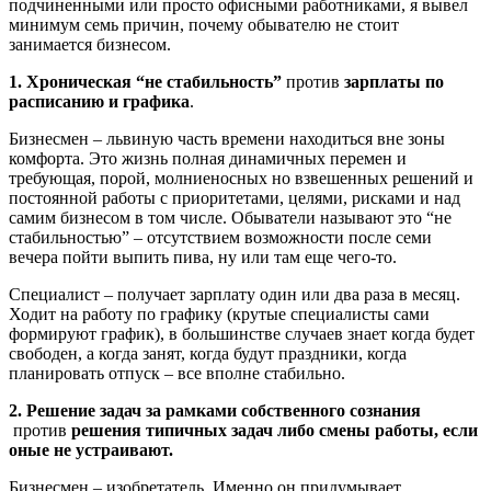
подчиненными или просто офисными работниками, я вывел
минимум семь причин, почему обывателю не стоит
занимается бизнесом.
1. Хроническая “не стабильность”
против
зарплаты по
расписанию и графика
.
Бизнесмен – львиную часть времени находиться вне зоны
комфорта. Это жизнь полная динамичных перемен и
требующая, порой, молниеносных но взвешенных решений и
постоянной работы с приоритетами, целями, рисками и над
самим бизнесом в том числе. Обыватели называют это “не
стабильностью” – отсутствием возможности после семи
вечера пойти выпить пива, ну или там еще чего-то.
Специалист – получает зарплату один или два раза в месяц.
Ходит на работу по графику (крутые специалисты сами
формируют график), в большинстве случаев знает когда будет
свободен, а когда занят, когда будут праздники, когда
планировать отпуск – все вполне стабильно.
2. Решение задач за рамками собственного сознания
против
решения типичных задач либо смены работы, если
оные не устраивают.
Бизнесмен – изобретатель. Именно он придумывает