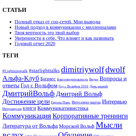
СТАТЬИ
Полный отказ от соц-сетей. Мои выводы
Новый подход в коммуникации с миллениалами
Твоя вертность это твой выбор
Уверенности в себе. Что влияет и как развивать
Годовой отчет 2020
ТЕГИ
dimitriywolf
dwolf
#starlighttalks
#Lightningtalk
Альфа-Клуб
Вопросы и
Бизнес
Благотворительность
Видео
ответы
Год с Вольфом
Год с Вольфом 2016
День знаний
ДмитрийВольф
Дмитрий Вольф
Достижение цели
Интервью
Интеллект-карты
Европа Плюс
Коммуникативистика
КНИГИ
Интроверсия
Коммуникация
Корпоративные тренинги
Мысли
Литература от Вольфа
Морской Вольф
вслух
Обучение