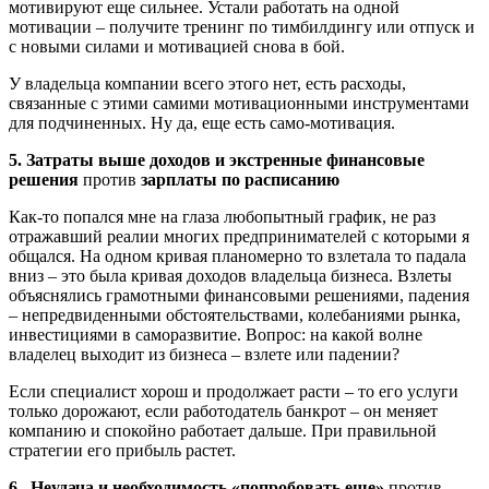
мотивируют еще сильнее. Устали работать на одной
мотивации – получите тренинг по тимбилдингу или отпуск и
с новыми силами и мотивацией снова в бой.
У владельца компании всего этого нет, есть расходы,
связанные с этими самими мотивационными инструментами
для подчиненных. Ну да, еще есть само-мотивация.
5. Затраты выше доходов и экстренные финансовые
решения
против
зарплаты по расписанию
Как-то попался мне на глаза любопытный график, не раз
отражавший реалии многих предпринимателей с которыми я
общался. На одном кривая планомерно то взлетала то падала
вниз – это была кривая доходов владельца бизнеса. Взлеты
объяснялись грамотными финансовыми решениями, падения
– непредвиденными обстоятельствами, колебаниями рынка,
инвестициями в саморазвитие. Вопрос: на какой волне
владелец выходит из бизнеса – взлете или падении?
Если специалист хорош и продолжает расти – то его услуги
только дорожают, если работодатель банкрот – он меняет
компанию и спокойно работает дальше. При правильной
стратегии его прибыль растет.
6. Неудача и необходимость «попробовать еще»
против