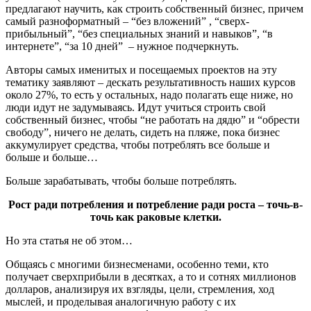
предлагают научить, как строить собственный бизнес, причем
самый разноформатный – “без вложений” , “сверх-
прибыльный”, “без специальных знаний и навыков”, “в
интернете”, “за 10 дней” – нужное подчеркнуть.
Авторы самых именитых и посещаемых проектов на эту
тематику заявляют – дескать результативность наших курсов
около 27%, то есть у остальных, надо полагать еще ниже, но
люди идут не задумываясь. Идут учиться строить свой
собственный бизнес, чтобы “не работать на дядю” и “обрести
свободу”, ничего не делать, сидеть на пляже, пока бизнес
аккумулирует средства, чтобы потреблять все больше и
больше и больше…
Больше зарабатывать, чтобы больше потреблять.
Рост ради потребления и потребление ради роста – точь-в-
точь как раковые клетки.
Но эта статья не об этом…
Общаясь с многими бизнесменами, особенно теми, кто
получает сверхприбыли в десятках, а то и сотнях миллионов
долларов, анализируя их взгляды, цели, стремления, ход
мыслей, и проделывая аналогичную работу с их